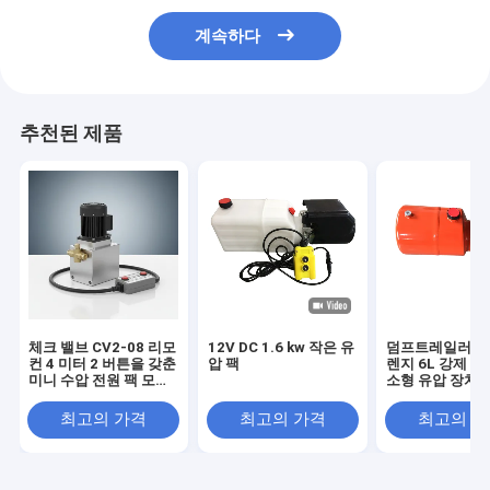
계속하다
추천된 제품
체크 밸브 CV2-08 리모
12V DC 1.6 kw 작은 유
덤프트레일러를 
컨 4 미터 2 버튼을 갖춘
압 팩
렌지 6L 강제 탱
미니 수압 전원 팩 모바
소형 유압 장치
일 장비 및 수압 기계에
적합합니다.
최고의 가격
최고의 가격
최고의 