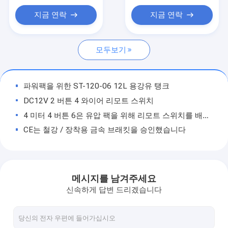
수력 카트리지 밸브
지금 연락
지금 연락
유압 솔레노이드 밸브
모두보기
수력 유량조정밸브
수력 방향 제어 밸브
파워팩을 위한 ST-120-06 12L 용강유 탱크
작동유 탱크
DC12V 2 버튼 4 와이어 리모트 스위치
4 미터 4 버튼 6은 유압 팩을 위해 리모트 스위치를 배선했습니다
플라스틱 수압탱크
CE는 철강 / 장착용 금속 브래킷을 승인했습니다
파워팩 모터
고성능 유압 팩 부속물 플라스틱 전동기 커버
플라스틱 모터 커버
유압펌프
8L 플라스틱 오일 탱크와 고성능 덤프트레일러 극소 유압 팩
메시지를 남겨주세요
한 개의 활동 유압 실린더
고성능 ADRV2-10 조정할 수 있는 유압력 안전 밸브 207Bar
신속하게 답변 드리겠습니다
매뉴얼 오버라이드와 2 위치 2 길 정상폐접속 솔레노이드 밸브 카트리지
복동식 유압 실린더
전문적 수력 카트리지 밸브, 스풀 4형 방식 2 위치 솔레노이드 밸브