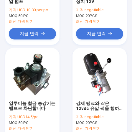
압 펌프
장치 12V
공장 여행
가격:
USD 10-30 per pc
가격:
negotiable
MOQ:
50 PC
MOQ:
20PCS
품질 관리
최신 가격 받기
최신 가격 받기
연락주세요
지금 연락
지금 연락
뉴스
인용문을 요구하세요
작은 유압 팩
유압 장치
알루미늄 합금 승강기는
강제 탱크와 작은
밸브로 차단합니다
12vdc 유압 팩을 행하
수력 메니폴드 블록
는 지게차 단일
가격:
USD14.5/pc
가격:
negotiable
유압 팩 성분
MOQ:
50 PC
MOQ:
20PCS
최신 가격 받기
최신 가격 받기