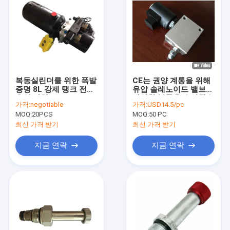
복동실린더를 위한 폭발
CE는 권양 계통을 위해
증명 8L 강제 탱크 전기
유압 솔레노이드 밸브
유압 장치
다양한 블록을 승인했습
가격:
negotiable
가격:
USD14.5/pc
니다
MOQ:
20PCS
MOQ:
50 PC
최신 가격 받기
최신 가격 받기
지금 연락
지금 연락