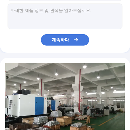
가위 리프트 테이블
조정할 수 있는 직접적 행하는 안전 밸브 RV2-08
250 바 수력발파통은 / 스풀 유형 3 방식 2 위치 솔레노이드 밸브를 밸브를 답니다
18Mpa 12VDC 18W 코일과 고압 G3 / 8 "팔레트 역들 유압 팩
독 레벨러를 위한 다기능 산업적 작은 유압 팩
G3/8 " 석유항 작은 유압 팩, 8L 플라스틱 오일 탱크와 DC 24v 유압 팩
계속하다
전문적 G3/8 석유항 수력 메니폴드는 3/4로 차단합니다 - 16UNF 공동
작은 유압 팩을 위한 CETOP 3 밸브 수력 다양한 블록
유압 승강 실린더 수력 메니폴드는 솔레노이드 카트리지 밸브로 차단합니다
전기도금한 것 유압 흐름 제어밸브 / 액압 제어용 밸브
성능 알루미늄 유압 흐름 제어 니들 밸브 35Mpa G1/4 "