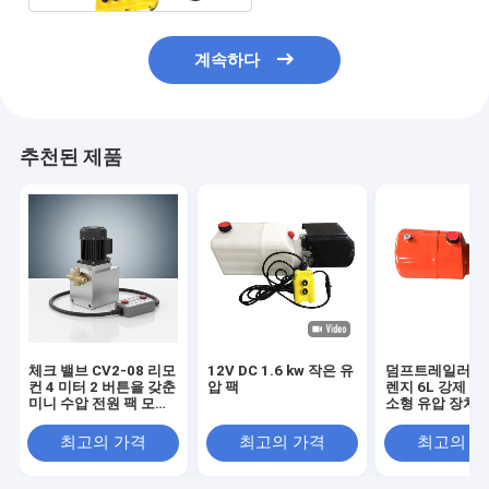
계속하다
추천된 제품
체크 밸브 CV2-08 리모
12V DC 1.6 kw 작은 유
덤프트레일러를 
컨 4 미터 2 버튼을 갖춘
압 팩
렌지 6L 강제 탱
미니 수압 전원 팩 모바
소형 유압 장치
일 장비 및 수압 기계에
적합합니다.
최고의 가격
최고의 가격
최고의 