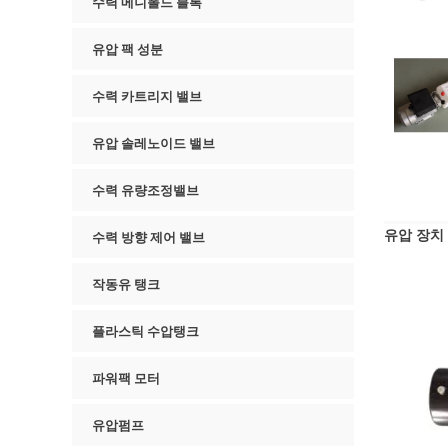
수력 메니폴드 블록
유압 팩 성분
수력 카트리지 밸브
유압 솔레노이드 밸브
수력 유량조정밸브
유압 장치
수력 방향 제어 밸브
작동유 탱크
플라스틱 수압탱크
파워팩 모터
유압펌프