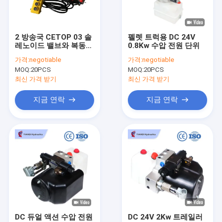
공장 여행
품질 관리
2 방송국 CETOP 03 솔
펠렛 트럭용 DC 24V
레노이드 밸브와 복동식
0.8Kw 수압 전원 단위
연락주세요
유압 실린더 Hyd 동력
가격:
negotiable
가격:
negotiable
장치
MOQ:
20PCS
MOQ:
20PCS
뉴스
최신 가격 받기
최신 가격 받기
인용문을 요구하세요
지금 연락
지금 연락
작은 유압 팩
유압 장치
수력 메니폴드 블록
유압 팩 성분
DC 듀얼 액션 수압 전원
DC 24V 2Kw 트레일러