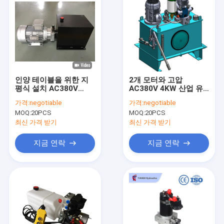
인양 테이블을 위한 지
2개 모터와 고압
평식 설치 AC380V
AC380V 4KW 산업 유
4KW 휴대용 유압 장치
압 장치
가격:
negotiable
가격:
negotiable
MOQ:
20PCS
MOQ:
20PCS
최신 가격 받기
최신 가격 받기
지금 연락
지금 연락
집
제품
우리에 대하여