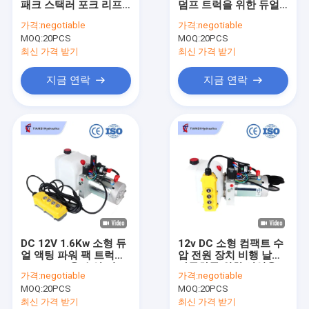
패크 스택러 포크 리프
덤프 트럭을 위한 듀얼
수력 카트리지 밸브
트 핸드 트럭
액션 수압 전원 팩
가격:
negotiable
가격:
negotiable
MOQ:
유압 솔레노이드 밸브
20PCS
MOQ:
20PCS
최신 가격 받기
최신 가격 받기
수력 유량조정밸브
지금 연락
지금 연락
수력 방향 제어 밸브
작동유 탱크
플라스틱 수압탱크
파워팩 모터
유압펌프
DC 12V 1.6Kw 소형 듀
12v DC 소형 컴팩트 수
한 개의 활동 유압 실린더
얼 액팅 파워 팩 트럭
압 전원 장치 비행 날개
Tailboard용 수압 시스
자동차를 위한 산업용
가격:
negotiable
가격:
negotiable
템 장치
휴대용 전기
복동식 유압 실린더
MOQ:
20PCS
MOQ:
20PCS
최신 가격 받기
최신 가격 받기