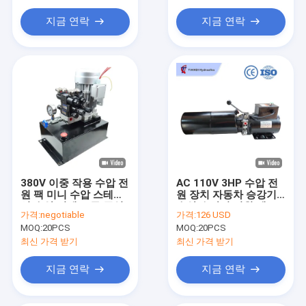
가위 리프트 테이블
지금 연락
지금 연락
380V 이중 작용 수압 전
AC 110V 3HP 수압 전
원 팩 미니 수압 스테이
원 장치 자동차 승강기
션 수압 기계 도구 주입
수압 승강기 전원 팩
가격:
negotiable
가격:
126 USD
폼 머신
60HZ 단일 단계
MOQ:
20PCS
MOQ:
20PCS
최신 가격 받기
최신 가격 받기
지금 연락
지금 연락